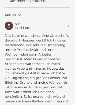
Kommentar verfassen...
Ich bin nicht für je
haben.
Aktuell
Seth
vor 6 Tagen
Das ist eine wunderschöne Überschrift, 
die sofort Neugier weckt! Ich finde es 
faszinierend, wie sehr die Umgebung 
unsere Produktivität und unser 
Wohlbefinden beim Arbeiten 
beeinflusst. Mein bisher schönster 
Arbeitsplatz war tatsächlich mein 
kleines Arbeitszimmer zu Hause, das 
ich liebevoll gestaltet habe. Ich hatte 
viel Tageslicht, ein großes Fenster mit 
Blick ins Grüne und meine Wände mit 
inspirierenden Bildern geschmückt. 
Alles war ordentlich und doch 
persönlich. Es ist erstaunlich, wie viel 
besser die Ideen fließen, wenn man sich 