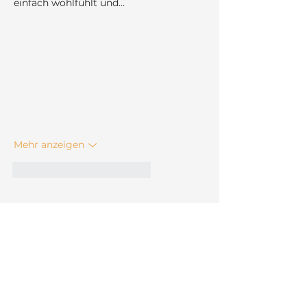
einfach wohlfühlt und…
Mehr anzeigen
Gefällt mir
Antworten
Anfrage
Entsprechend der Anzahl der Motive und des
Zeitaufwands erstelle ich gern ein individuelles, auf
eure Bedürfnisse zugeschnittenes Angebot.