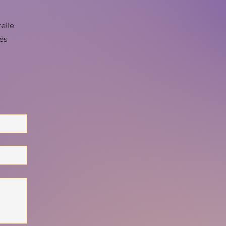
elle
es