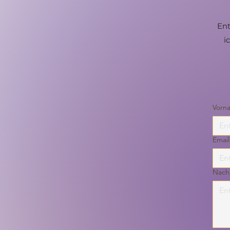
Ent
i
Vorn
Email
Nachr