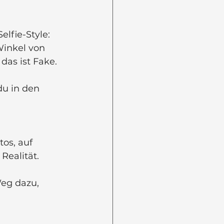
fie-Style: 
Winkel von 
das ist Fake.
du in den 
os, auf 
Realität. 
eg dazu, 