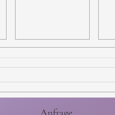
Mein Lieblings-Shooting
Ich b
Anfrage