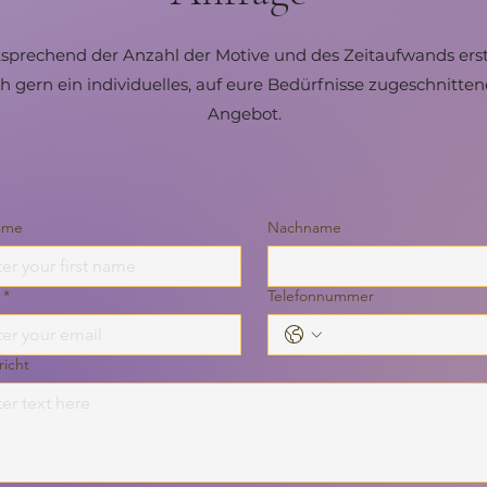
sprechend der Anzahl der Motive und des Zeitaufwands erst
ch gern ein individuelles, auf eure Bedürfnisse zugeschnitten
Angebot.
ame
Nachname
*
Telefonnummer
icht