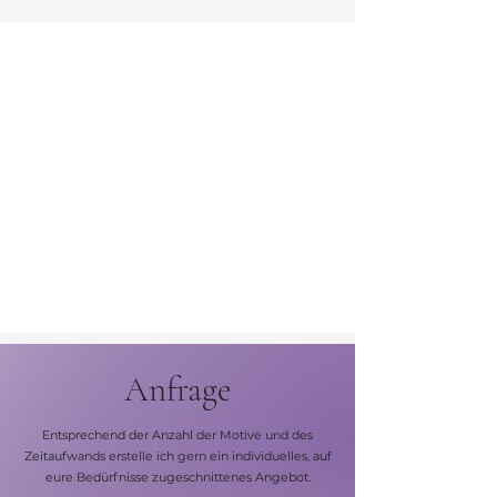
Anfrage
Entsprechend der Anzahl der Motive und des
Zeitaufwands erstelle ich gern ein individuelles, auf
eure Bedürfnisse zugeschnittenes Angebot.