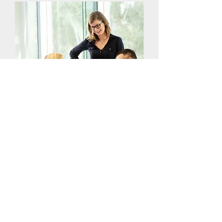
Corporate Fotografie
Einheitliche Businessfotos für
einen starken Markenauftritt
PR-Bilder gehören zur Grundausstattung erfolgreicher
Unternehmen.