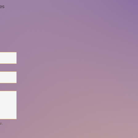
es
u.