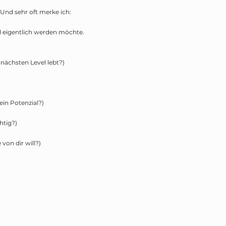
Und sehr oft merke ich:
d eigentlich werden möchte.
 nächsten Level lebt?)
ein Potenzial?)
htig?)
 von dir will?)