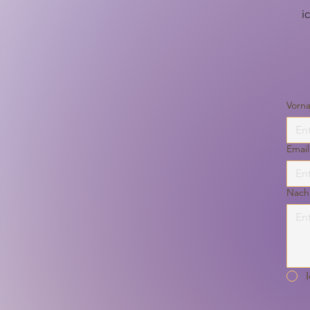
i
Vorn
Email
Nachr