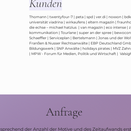
Kunden
Thomann | twentyfour-7 | peta | spd | ver.di | noxxon | bd
universität viadrina | wirkaufens | eltern magazin | fraunhof
die echse – michael hatzius | van magazin | eco intense | 
kommunikation | Tourlane | super an der spree | bewocon |
Schaeffler | Serviceplan | Bertelsmann | Jonas und der W
Franßen & Nusser Rechtsanwälte | EBP Deutschland GmbH
Bildungswerk | SNP Anwälte | holidays pirates | MVZ Za
| MPW - Forum für Medien, Politik und Wirtschaft | Valsight
Anfrage
sprechend der Anzahl der Motive und des Zeitaufwands erst