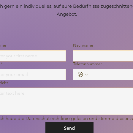
ch gern ein individuelles, auf eure Bedürfnisse zugeschnitten
Angebot.
ame
Nachname
*
Telefonnummer
icht
Ich habe die Datenschutzrichtlinie gelesen und stimme dieser z
Send