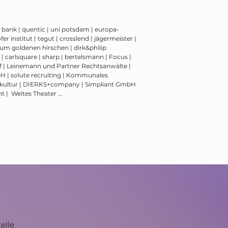
k bank | quentic | uni potsdam | europa-
er institut | tegut | crosslend | jägermeister |
zum goldenen hirschen | dirk&philip
 carlsquare | sharp | bertelsmann | Focus |
olf | Leinemann und Partner Rechtsanwälte |
 | solute recruiting | Kommunales
hnkultur | DIERKS+company | Simpliant GmbH
 | Weites Theater ...
elle