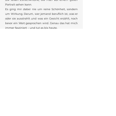
Portrait sehen kann.
Es ging mir dabei nie um reine Schönheit, sondern
um Wirkung. Darum, wer jemand beruflich ist, was er
oder sie ausstrahlt und was ein Gesicht erzählt, noch
bevor ein Wort gesprochen wird. Genau das hat mich
immer fasziniert – und tut es bis heute.
Vielleicht unterscheidet mich das von anderen: Viele
machen Businessfotografie nebenbei. Für mich war
sie nie Nebenschauplatz. Sie ist seit über zwanzig
Jahren mein Schwerpunkt und das, worin ich wirklich
gut bin. Und ja, mein Anspruch ist hoch. Ich gebe
nicht auf, bevor das Portrait stimmt. Manchmal nerve
ich damit ein bisschen, aber am Ende zählt das
Ergebnis.
Ich fotografiere seit zwanzig Jahren – mit Ausbildung
sogar seit dreiundzwanzig – und viele meiner
Kund:innen begleiten mich seit Beginn. Dafür bin ich
dankbar.
Anfrage