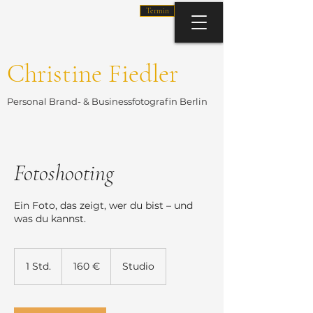
Termin
Christine Fiedler
Personal Brand- & Businessfotografin Berlin
Fotoshooting
Ein Foto, das zeigt, wer du bist – und
was du kannst.
160
Euro
1 Std.
1
160 €
Studio
S
t
d