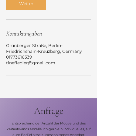
Weiter
Kontaktangaben
Grünberger Straße, Berlin-
Friedrichshain-Kreuzberg, Germany
01773616339
tinefiedler@gmail.com
Anfrage
Entsprechend der Anzahl der Motive und des
Zeitaufwands erstelle ich gern ein individuelles, auf
eure Bedürfnisse zugeschnittenes Angebot.