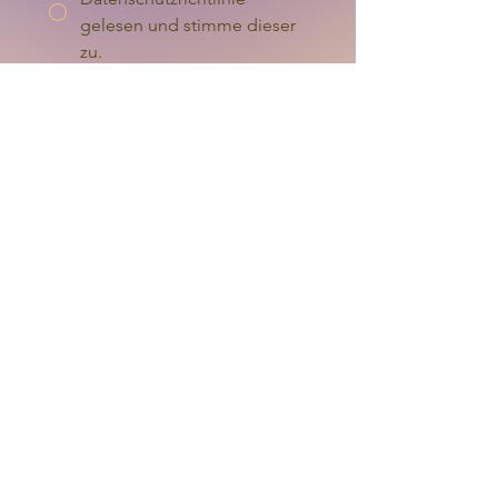
gelesen und stimme dieser
zu.
Send
Kontakt
Christine Fiedler
​+49 177 36 16 339
info@christinefiedler.de
Grünberger Str. 48B
10245 Berlin Friedrichshain
Grünberger Höfe